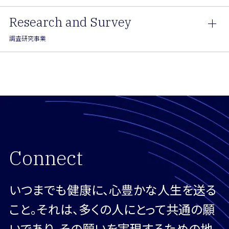
Research and Survey
調査研究事業
Removing friction
for health
behavior change
Connect
行動変容をゼロフリクションに
いつまでも健康に、心豊かな人生を送る
こと。それは、多くの人にとって共通の願
いであり、その願いを実現するための地