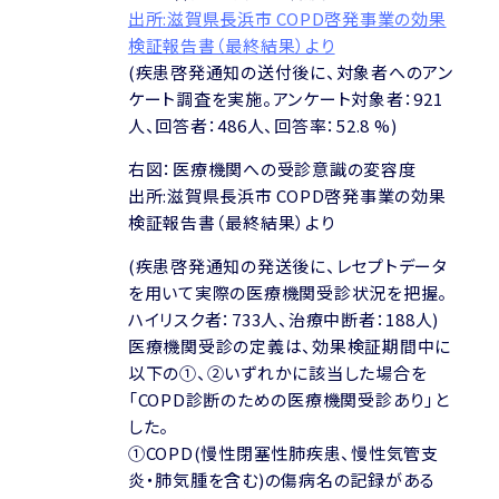
出所:滋賀県長浜市 COPD啓発事業の効果
検証報告書（最終結果）より
(疾患啓発通知の送付後に、対象者へのアン
ケート調査を実施。アンケート対象者：921
人、回答者：486人、回答率：52.8 %)
右図：医療機関への受診意識の変容度
出所:滋賀県長浜市 COPD啓発事業の効果
検証報告書（最終結果）より
(疾患啓発通知の発送後に、レセプトデータ
を用いて実際の医療機関受診状況を把握。
ハイリスク者：733人、治療中断者：188人)
医療機関受診の定義は、効果検証期間中に
以下の①、②いずれかに該当した場合を
「COPD診断のための医療機関受診あり」と
した。
①COPD(慢性閉塞性肺疾患、慢性気管支
炎・肺気腫を含む)の傷病名の記録がある