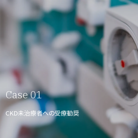
Case 01
CKD未治療者への受療勧奨