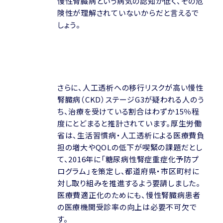
慢性腎臓病という病気の認知が低く、その危
険性が理解されていないからだと言えるで
しょう。
さらに、人工透析への移行リスクが高い慢性
腎臓病（CKD）ステージG3が疑われる人のう
ち、治療を受けている割合はわずか15％程
度にとどまると推計されています。厚生労働
省は、生活習慣病・人工透析による医療費負
担の増大やQOLの低下が喫緊の課題だとし
て、2016年に「糖尿病性腎症重症化予防プ
ログラム」を策定し、都道府県・市区町村に
対し取り組みを推進するよう要請しました。
医療費適正化のためにも、慢性腎臓病患者
の医療機関受診率の向上は必要不可欠で
す。