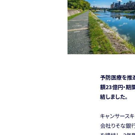
予防医療を推
額23億円・期
結しました。
キャンサース
会社りそな銀行
を締結し、2年